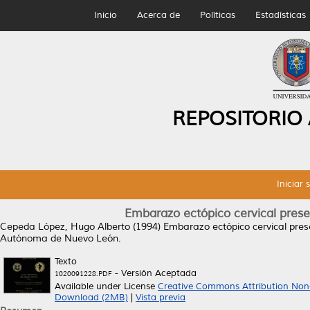
Inicio
Acerca de
Políticas
Estadísticas
REPOSITORIO
Iniciar 
Embarazo ectópico cervical presen
Cepeda López, Hugo Alberto
(1994)
Embarazo ectópico cervical prese
Autónoma de Nuevo León.
Texto
- Versión Aceptada
1020091228.PDF
Available under License
Creative Commons Attribution Non
Download (2MB)
|
Vista previa