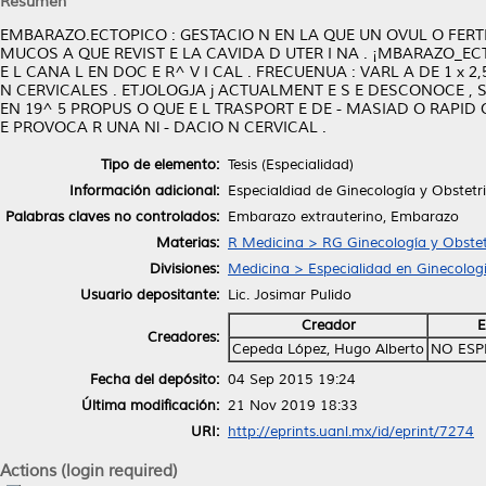
Resumen
EMBARAZO.ECTOPICO : GESTACIO N EN LA QUE UN OVUL O FERTIL
MUCOS A QUE REVIST E LA CAVIDA D UTER I NA . ¡MBARAZO_ECT
E L CANA L EN DOC E R^ V I CAL . FRECUENUA : VARL A DE 1 x 
N CERVICALES . ETJOLOGJA j ACTUALMENT E S E DESCONOCE , S
EN 19^ 5 PROPUS O QUE E L TRASPORT E DE - MASIAD O RAPID O
E PROVOCA R UNA Nl - DACIO N CERVICAL .
Tipo de elemento:
Tesis (Especialidad)
Información adicional:
Especialdiad de Ginecología y Obstetr
Palabras claves no controlados:
Embarazo extrauterino, Embarazo
Materias:
R Medicina > RG Ginecología y Obstet
Divisiones:
Medicina > Especialidad en Ginecologi
Usuario depositante:
Lic. Josimar Pulido
Creador
E
Creadores:
Cepeda López, Hugo Alberto
NO ESP
Fecha del depósito:
04 Sep 2015 19:24
Última modificación:
21 Nov 2019 18:33
URI:
http://eprints.uanl.mx/id/eprint/7274
Actions (login required)