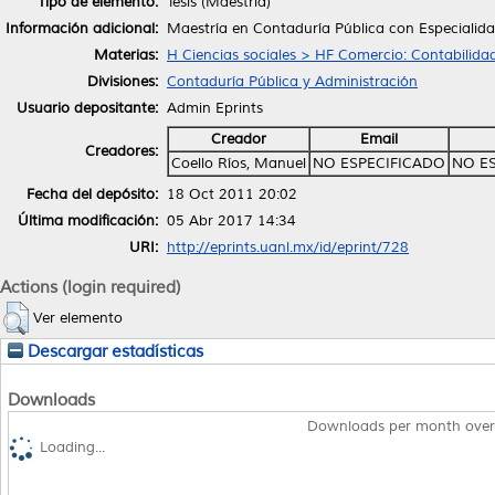
Tipo de elemento:
Tesis (Maestría)
Información adicional:
Maestría en Contaduría Pública con Especialida
Materias:
H Ciencias sociales > HF Comercio: Contabilid
Divisiones:
Contaduría Pública y Administración
Usuario depositante:
Admin Eprints
Creador
Email
Creadores:
Coello Ríos, Manuel
NO ESPECIFICADO
NO E
Fecha del depósito:
18 Oct 2011 20:02
Última modificación:
05 Abr 2017 14:34
URI:
http://eprints.uanl.mx/id/eprint/728
Actions (login required)
Ver elemento
Descargar estadísticas
Downloads
Downloads per month over
Loading...