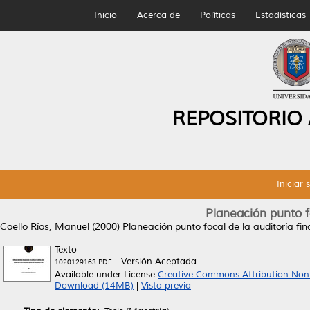
Inicio
Acerca de
Políticas
Estadísticas
REPOSITORIO
Iniciar 
Planeación punto fo
Coello Ríos, Manuel
(2000)
Planeación punto focal de la auditoría fin
Texto
- Versión Aceptada
1020129163.PDF
Available under License
Creative Commons Attribution Non
Download (14MB)
|
Vista previa