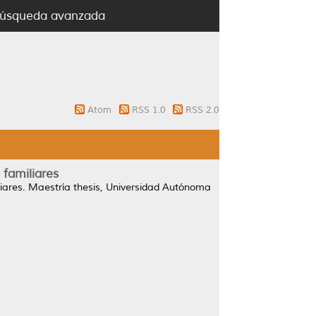
úsqueda avanzada
Atom
RSS 1.0
RSS 2.0
 familiares
iares.
Maestría thesis, Universidad Autónoma