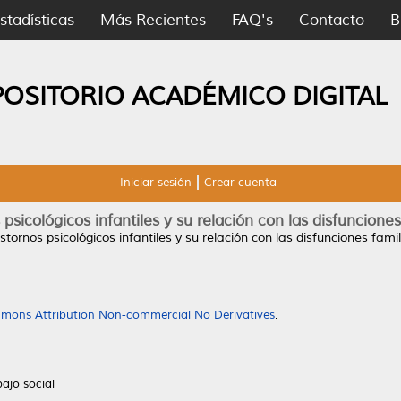
stadísticas
Más Recientes
FAQ's
Contacto
B
POSITORIO ACADÉMICO DIGITAL
Iniciar sesión
Crear cuenta
 psicológicos infantiles y su relación con las disfunciones
stornos psicológicos infantiles y su relación con las disfunciones famil
mons Attribution Non-commercial No Derivatives
.
ajo social