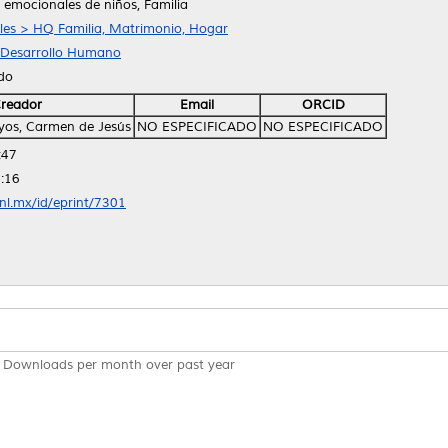
 emocionales de niños, Familia
ales > HQ Familia, Matrimonio, Hogar
y Desarrollo Humano
ido
reador
Email
ORCID
yos, Carmen de Jesús
NO ESPECIFICADO
NO ESPECIFICADO
:47
:16
anl.mx/id/eprint/7301
Downloads per month over past year