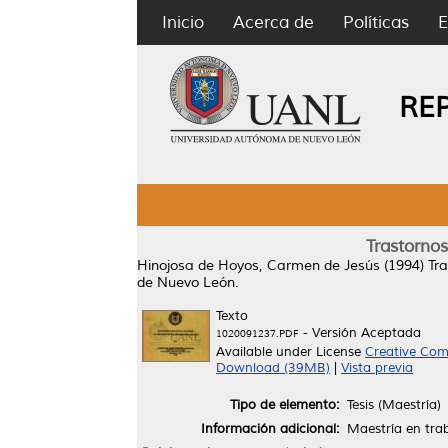
Inicio
Acerca de
Políticas
E
RE
Trastornos
Hinojosa de Hoyos, Carmen de Jesús
(1994)
Tra
de Nuevo León.
Texto
- Versión Aceptada
1020091237.PDF
Available under License
Creative Com
Download (39MB)
|
Vista previa
Tipo de elemento:
Tesis (Maestría)
Información adicional:
Maestría en trab