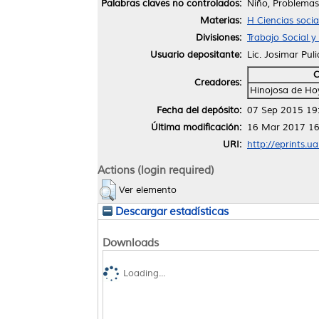
Palabras claves no controlados:
Niño, Problemas
Materias:
H Ciencias soci
Divisiones:
Trabajo Social 
Usuario depositante:
Lic. Josimar Pul
C
Creadores:
Hinojosa de Ho
Fecha del depósito:
07 Sep 2015 19
Última modificación:
16 Mar 2017 16
URI:
http://eprints.u
Actions (login required)
Ver elemento
Descargar estadísticas
Downloads
Loading...