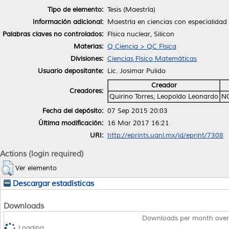
Tipo de elemento:
Tesis (Maestría)
Información adicional:
Maestría en ciencias con especialidad 
Palabras claves no controlados:
Física nuclear, Silicon
Materias:
Q Ciencia > QC Física
Divisiones:
Ciencias Físico Matemáticas
Usuario depositante:
Lic. Josimar Pulido
Creador
Creadores:
Quirino Torres, Leopoldo Leonardo
N
Fecha del depósito:
07 Sep 2015 20:03
Última modificación:
16 Mar 2017 16:21
URI:
http://eprints.uanl.mx/id/eprint/7308
Actions (login required)
Ver elemento
Descargar estadísticas
Downloads
Downloads per month over
Loading...