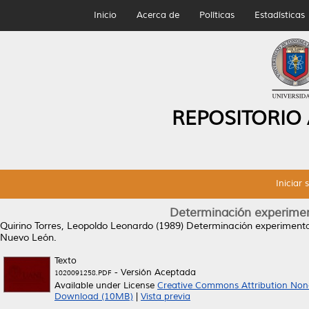
Inicio
Acerca de
Políticas
Estadísticas
REPOSITORIO
Iniciar 
Determinación experiment
Quirino Torres, Leopoldo Leonardo
(1989)
Determinación experimental 
Nuevo León.
Texto
- Versión Aceptada
1020091258.PDF
Available under License
Creative Commons Attribution Non
Download (10MB)
|
Vista previa