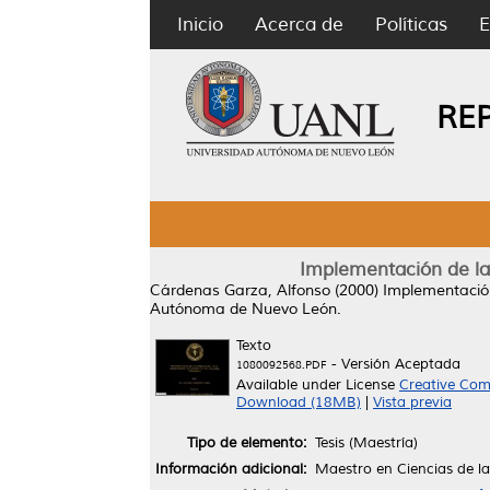
Inicio
Acerca de
Políticas
E
RE
Implementación de la
Cárdenas Garza, Alfonso
(2000)
Implementación
Autónoma de Nuevo León.
Texto
- Versión Aceptada
1080092568.PDF
Available under License
Creative Com
Download (18MB)
|
Vista previa
Tipo de elemento:
Tesis (Maestría)
Información adicional:
Maestro en Ciencias de l