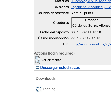
Materias:
T Tecnología > TS Manufa
Divisiones:
Ingeniería Mecánica y Elé
Usuario depositante:
Admin Eprints
Creador
Creadores:
Cárdenas Garza, Alfonso
Fecha del depósito:
22 Ago 2011 18:18
Última modificación:
06 Abr 2017 14:18
URI:
http://eprints.uanl.mx/id/
Actions (login required)
Ver elemento
Descargar estadísticas
Downloads
Loading...