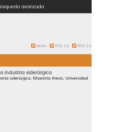
úsqueda avanzada
Atom
RSS 1.0
RSS 2.0
industria siderúrgica
ria siderúrgica.
Maestría thesis, Universidad