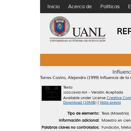
Inicio
Acerca de
Políticas
E
RE
Influen
Torres Castro, Alejandro
(1999)
Influencia de l
Texto
- Versión Aceptada
1020126450.PDF
Available under License
Creative Com
Download (10MB)
|
Vista previa
Tipo de elemento:
Tesis (Maestría)
Información adicional:
Maestro en cien
Palabras claves no controlados:
Fundición, Meta