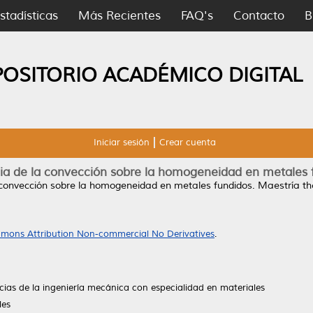
stadísticas
Más Recientes
FAQ's
Contacto
B
POSITORIO ACADÉMICO DIGITAL
Iniciar sesión
Crear cuenta
cia de la convección sobre la homogeneidad en metales 
a convección sobre la homogeneidad en metales fundidos.
Maestría th
mons Attribution Non-commercial No Derivatives
.
cias de la ingeniería mecánica con especialidad en materiales
les