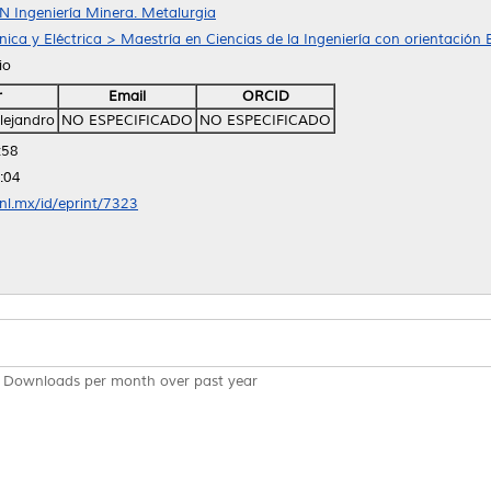
TN Ingeniería Minera. Metalurgia
ica y Eléctrica > Maestría en Ciencias de la Ingeniería con orientación 
io
r
Email
ORCID
Alejandro
NO ESPECIFICADO
NO ESPECIFICADO
:58
:04
anl.mx/id/eprint/7323
Downloads per month over past year