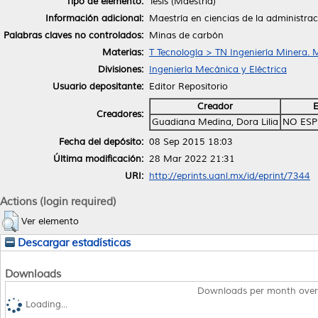
Tipo de elemento:
Tesis (Maestría)
Información adicional:
Maestría en ciencias de la administra
Palabras claves no controlados:
Minas de carbón
Materias:
T Tecnología > TN Ingeniería Minera. 
Divisiones:
Ingeniería Mecánica y Eléctrica
Usuario depositante:
Editor Repositorio
Creador
E
Creadores:
Guadiana Medina, Dora Lilia
NO ESP
Fecha del depósito:
08 Sep 2015 18:03
Última modificación:
28 Mar 2022 21:31
URI:
http://eprints.uanl.mx/id/eprint/7344
Actions (login required)
Ver elemento
Descargar estadísticas
Downloads
Downloads per month over
Loading...