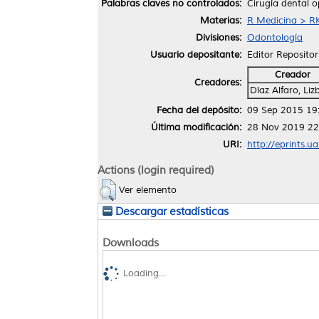
Palabras claves no controlados:
Cirugía dental o
Materias:
R Medicina > R
Divisiones:
Odontología
Usuario depositante:
Editor Repositor
Creador
Creadores:
Díaz Alfaro, Liz
Fecha del depósito:
09 Sep 2015 19
Última modificación:
28 Nov 2019 22
URI:
http://eprints.u
Actions (login required)
Ver elemento
Descargar estadísticas
Downloads
Loading...