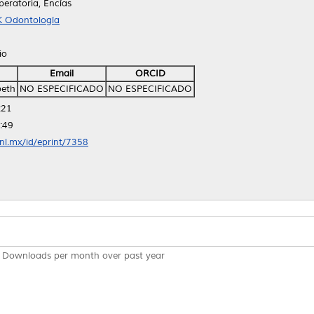
peratoria, Encías
K Odontología
io
Email
ORCID
beth
NO ESPECIFICADO
NO ESPECIFICADO
:21
:49
anl.mx/id/eprint/7358
Downloads per month over past year