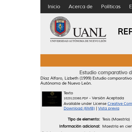
Inicio
Acerca de
Políticas
E
RE
Estudio comparativo de
Díaz Alfaro, Lizbeth
(1999)
Estudio comparativo 
Autónoma de Nuevo León.
Texto
- Versión Aceptada
1020128368.PDF
Available under License
Creative Com
Download (6MB)
|
Vista previa
Tipo de elemento:
Tesis (Maestría)
Información adicional:
Maestría en cie