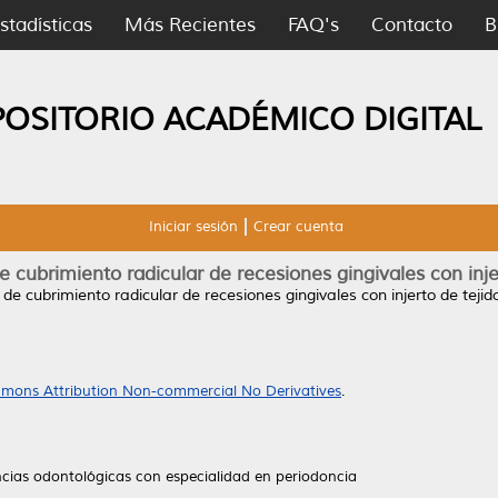
stadísticas
Más Recientes
FAQ's
Contacto
B
POSITORIO ACADÉMICO DIGITAL
Iniciar sesión
Crear cuenta
 cubrimiento radicular de recesiones gingivales con inje
de cubrimiento radicular de recesiones gingivales con injerto de tejid
mons Attribution Non-commercial No Derivatives
.
ncias odontológicas con especialidad en periodoncia