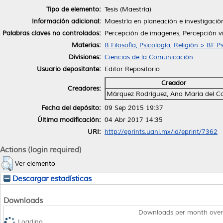
Tipo de elemento:
Tesis (Maestría)
Información adicional:
Maestría en planeación e investigaci
Palabras claves no controlados:
Percepción de imagenes, Percepción v
Materias:
B Filosofía, Psicología, Religión > BF P
Divisiones:
Ciencias de la Comunicación
Usuario depositante:
Editor Repositorio
Creador
Creadores:
Márquez Rodríguez, Ana María del 
Fecha del depósito:
09 Sep 2015 19:37
Última modificación:
04 Abr 2017 14:35
URI:
http://eprints.uanl.mx/id/eprint/7362
Actions (login required)
Ver elemento
Descargar estadísticas
Downloads
Downloads per month over
Loading...