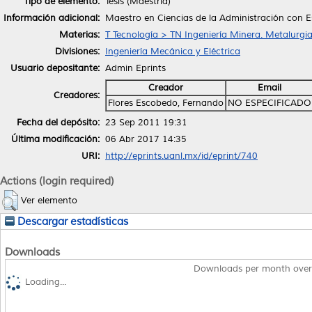
Tipo de elemento:
Tesis (Maestría)
Información adicional:
Maestro en Ciencias de la Administración con E
Materias:
T Tecnología > TN Ingeniería Minera. Metalurgi
Divisiones:
Ingeniería Mecánica y Eléctrica
Usuario depositante:
Admin Eprints
Creador
Email
Creadores:
Flores Escobedo, Fernando
NO ESPECIFICADO
Fecha del depósito:
23 Sep 2011 19:31
Última modificación:
06 Abr 2017 14:35
URI:
http://eprints.uanl.mx/id/eprint/740
Actions (login required)
Ver elemento
Descargar estadísticas
Downloads
Downloads per month over
Loading...