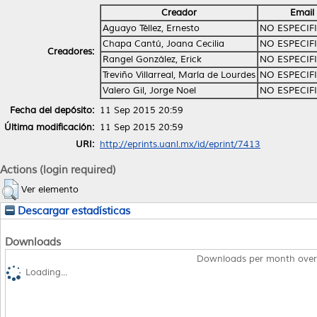
Creador
Email
Aguayo Téllez, Ernesto
NO ESPECIF
Chapa Cantú, Joana Cecilia
NO ESPECIF
Creadores:
Rangel González, Erick
NO ESPECIF
Treviño Villarreal, María de Lourdes
NO ESPECIF
Valero Gil, Jorge Noel
NO ESPECIF
Fecha del depósito:
11 Sep 2015 20:59
Última modificación:
11 Sep 2015 20:59
URI:
http://eprints.uanl.mx/id/eprint/7413
Actions (login required)
Ver elemento
Descargar estadísticas
Downloads
Downloads per month over
Loading...