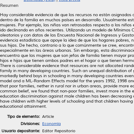
Resumen
Hay considerable evidencia de que los recursos no están asignados a
dentro de la familia en muchos países en desarrollo. Usualmente esta
mujeres. Por ejemplo, las niñas van retrasadas respecto a los niños
ido declinando en años recientes. Utilizando un modelo de Mínimos
aleatorios y con datos de las Encuesta Nacional de Ingresos y Gast
evidencia estadística que apoye la idea de que los hogares pobres, n
sus hijas. De hecho, contrario a lo que comúnmente se cree, encontr
especialmente en las áreas urbanas. Sin embargo, esta discriminaci
encuentra que las mujeres que son jefas de familia tienen mayor prob
hijos e hijas que tienen ambos padres en el hogar o que tienen 
There is considerable evidence that resources are not allocated rand
family in many developing countries. Such an unequal distribution of 
markedly behind boys in schooling in many developing countries even
model and a ML-Random Effects model for the years 1992, 1998 and 2
that poor families, nether in rural nor in urban areas, provide more ed
common belief, we found that non-poor families, invest more in the e
education discrimination against male children has been decreasing o
have children with higher levels of schooling and that children having
educational attainment.
Tipo de elemento:
Article
Divisiones:
Economía
Usuario depositante:
Editor Repositorio