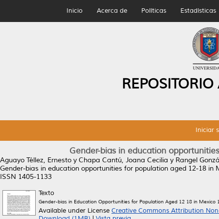
Inicio
Acerca de
Políticas
Estadísticas
REPOSITORIO
Iniciar 
Gender-bias in education opportunitie
Aguayo Téllez, Ernesto
y
Chapa Cantú, Joana Cecilia
y
Rangel Gonzál
Gender-bias in education opportunities for population aged 12-18 in
ISSN 1405-1133
Texto
Gender-bias in Education Opportunities for Population Aged 12 18 in Mexico
Available under License
Creative Commons Attribution Non
Download (1MB)
|
Vista previa