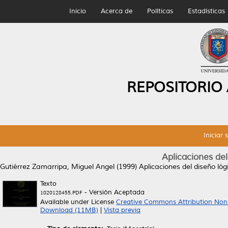
Inicio
Acerca de
Políticas
Estadísticas
REPOSITORIO
Iniciar 
Aplicaciones de
Gutiérrez Zamarripa, Miguel Angel
(1999)
Aplicaciones del diseño ló
Texto
- Versión Aceptada
1020128455.PDF
Available under License
Creative Commons Attribution Non
Download (11MB)
|
Vista previa