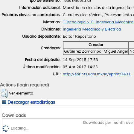
Tipo de elemento:
Tesis (Maestría)
Información adicional:
Maestría en ciencias de la ingeniería e
Palabras claves no controlados:
Circuitos electrónicos, Procesamiento 
Materias:
T Tecnología > TJ Ingeniería Mecánica
Divisiones:
Ingeniería Mecánica y Eléctrica
Usuario depositante:
Editor Repositorio
Creador
Creadores:
Gutiérrez Zamarripa, Miguel Angel
N
Fecha del depósito:
14 Sep 2015 17:53
Última modificación:
05 Abr 2017 14:23
URI:
http://eprints.uanl.mx/id/eprint/7431
Actions (login required)
Ver elemento
Descargar estadísticas
Downloads
Downloads per month over
Loading...