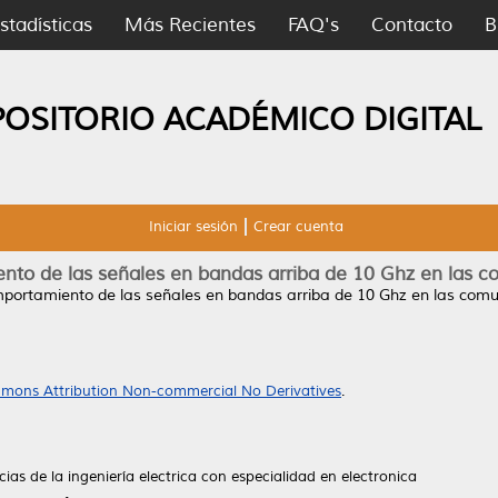
stadísticas
Más Recientes
FAQ's
Contacto
B
POSITORIO ACADÉMICO DIGITAL
Iniciar sesión
Crear cuenta
nto de las señales en bandas arriba de 10 Ghz en las c
mportamiento de las señales en bandas arriba de 10 Ghz en las comun
mons Attribution Non-commercial No Derivatives
.
ias de la ingeniería electrica con especialidad en electronica