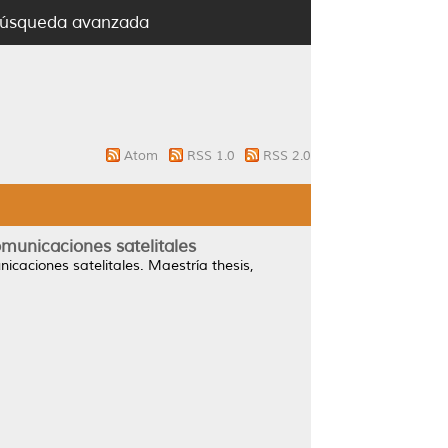
úsqueda avanzada
Atom
RSS 1.0
RSS 2.0
omunicaciones satelitales
icaciones satelitales.
Maestría thesis,