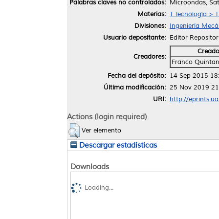
Palabras claves no controlados:
Microondas, Saté
Materias:
T Tecnología > T
Divisiones:
Ingeniería Mecán
Usuario depositante:
Editor Repositor
Creado
Creadores:
Franco Quintani
Fecha del depósito:
14 Sep 2015 18
Última modificación:
25 Nov 2019 21
URI:
http://eprints.u
Actions (login required)
Ver elemento
Descargar estadísticas
Downloads
Loading...