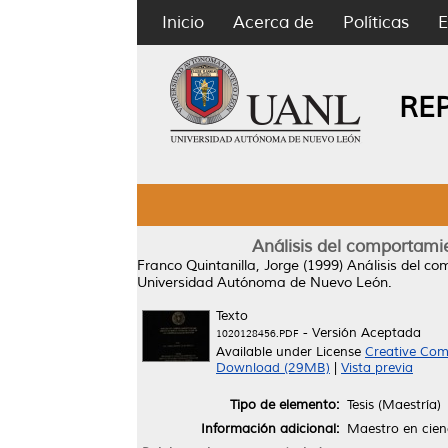
Inicio
Acerca de
Políticas
E
RE
Análisis del comportamie
Franco Quintanilla, Jorge
(1999)
Análisis del co
Universidad Autónoma de Nuevo León.
Texto
- Versión Aceptada
1020128456.PDF
Available under License
Creative Com
Download (29MB)
|
Vista previa
Tipo de elemento:
Tesis (Maestría)
Información adicional:
Maestro en cienc