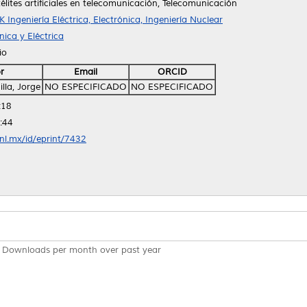
lites artificiales en telecomunicación, Telecomunicación
K Ingeniería Eléctrica, Electrónica, Ingeniería Nuclear
ica y Eléctrica
io
r
Email
ORCID
lla, Jorge
NO ESPECIFICADO
NO ESPECIFICADO
:18
:44
anl.mx/id/eprint/7432
Downloads per month over past year