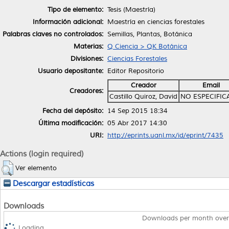
Tipo de elemento:
Tesis (Maestría)
Información adicional:
Maestría en ciencias forestales
Palabras claves no controlados:
Semillas, Plantas, Botánica
Materias:
Q Ciencia > QK Botánica
Divisiones:
Ciencias Forestales
Usuario depositante:
Editor Repositorio
Creador
Email
Creadores:
Castillo Quiroz, David
NO ESPECIFI
Fecha del depósito:
14 Sep 2015 18:34
Última modificación:
05 Abr 2017 14:30
URI:
http://eprints.uanl.mx/id/eprint/7435
Actions (login required)
Ver elemento
Descargar estadísticas
Downloads
Downloads per month over
Loading...