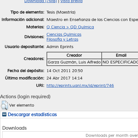
Download (7MB)
|
Vista previa
Tipo de elemento:
Tesis (Maestría)
Información adicional:
Maestro en Enseñanza de las Ciencias con Espe
Materias:
Q Ciencia > QD Química
Ciencias Químicas
Divisiones:
Filosofía y Letras
Usuario depositante:
Admin Eprints
Creador
Email
Creadores:
Garza Guzmán, Luis Alfredo
NO ESPECIFICAD
Fecha del depósito:
14 Oct 2011 20:50
Última modificación:
24 Abr 2017 14:14
URI:
http://eprints.uanl.mx/id/eprint/746
Actions (login required)
Ver elemento
Descargar estadísticas
Downloads
Downloads per month over