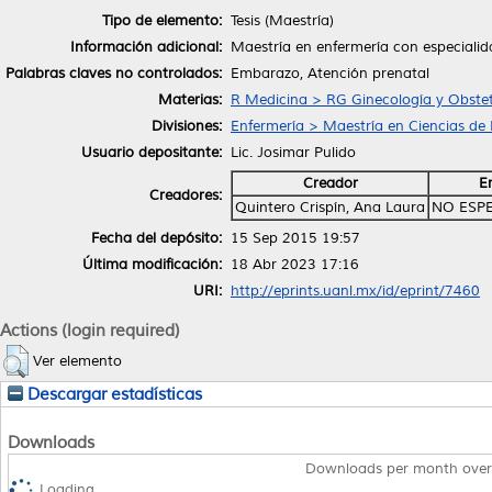
Tipo de elemento:
Tesis (Maestría)
Información adicional:
Maestría en enfermería con especiali
Palabras claves no controlados:
Embarazo, Atención prenatal
Materias:
R Medicina > RG Ginecología y Obstet
Divisiones:
Enfermería > Maestría en Ciencias de
Usuario depositante:
Lic. Josimar Pulido
Creador
E
Creadores:
Quintero Crispín, Ana Laura
NO ESP
Fecha del depósito:
15 Sep 2015 19:57
Última modificación:
18 Abr 2023 17:16
URI:
http://eprints.uanl.mx/id/eprint/7460
Actions (login required)
Ver elemento
Descargar estadísticas
Downloads
Downloads per month over
Loading...