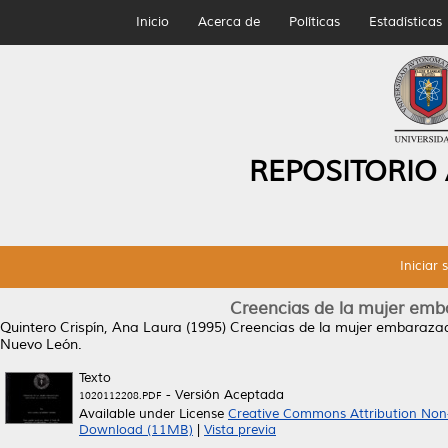
Inicio
Acerca de
Políticas
Estadísticas
REPOSITORIO
Iniciar 
Creencias de la mujer emba
Quintero Crispín, Ana Laura
(1995)
Creencias de la mujer embarazad
Nuevo León.
Texto
- Versión Aceptada
1020112208.PDF
Available under License
Creative Commons Attribution Non
Download (11MB)
|
Vista previa