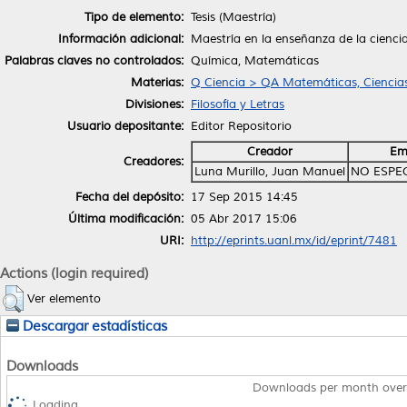
Tipo de elemento:
Tesis (Maestría)
Información adicional:
Maestría en la enseñanza de la cienc
Palabras claves no controlados:
Química, Matemáticas
Materias:
Q Ciencia > QA Matemáticas, Ciencia
Divisiones:
Filosofía y Letras
Usuario depositante:
Editor Repositorio
Creador
Em
Creadores:
Luna Murillo, Juan Manuel
NO ESPE
Fecha del depósito:
17 Sep 2015 14:45
Última modificación:
05 Abr 2017 15:06
URI:
http://eprints.uanl.mx/id/eprint/7481
Actions (login required)
Ver elemento
Descargar estadísticas
Downloads
Downloads per month over
Loading...