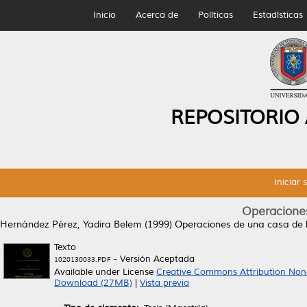
Inicio
Acerca de
Políticas
Estadísticas
REPOSITORIO
Iniciar 
Operaciones
Hernández Pérez, Yadira Belem
(1999)
Operaciones de una casa de 
Texto
- Versión Aceptada
1020130033.PDF
Available under License
Creative Commons Attribution Non
Download (27MB)
|
Vista previa