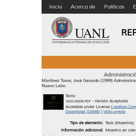
Inicio
Acerca de
Políticas
E
RE
Administració
Martínez Tovar, José Gerardo
(1999)
Administrac
Nuevo León.
Texto
- Versión Aceptada
1020130039.PDF
Available under License
Creative Com
Download (24MB)
|
Vista previa
Tipo de elemento:
Tesis (Maestría)
Información adicional:
Maestro en cien