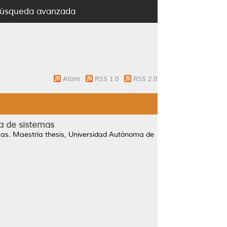
úsqueda avanzada
Atom
RSS 1.0
RSS 2.0
ía de sistemas
mas.
Maestría thesis, Universidad Autónoma de