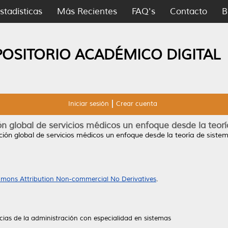
stadísticas
Más Recientes
FAQ's
Contacto
B
POSITORIO ACADÉMICO DIGITAL
Iniciar sesión
Crear cuenta
n global de servicios médicos un enfoque desde la teor
ión global de servicios médicos un enfoque desde la teoría de siste
mons Attribution Non-commercial No Derivatives
.
cias de la administración con especialidad en sistemas