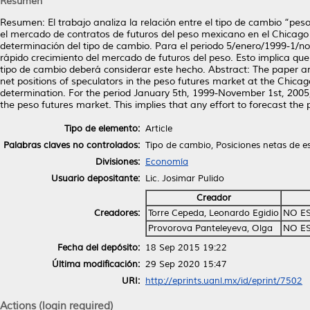
Resumen
Resumen: El trabajo analiza la relación entre el tipo de cambio “pe
el mercado de contratos de futuros del peso mexicano en el Chicago 
determinación del tipo de cambio. Para el periodo 5/enero/1999-1/no
rápido crecimiento del mercado de futuros del peso. Esto implica que
tipo de cambio deberá considerar este hecho. Abstract: The paper 
net positions of speculators in the peso futures market at the Chic
determination. For the period January 5th, 1999-November 1st, 2005, 
the peso futures market. This implies that any effort to forecast the
Tipo de elemento:
Article
Palabras claves no controlados:
Tipo de cambio, Posiciones netas de e
Divisiones:
Economía
Usuario depositante:
Lic. Josimar Pulido
Creador
Creadores:
Torre Cepeda, Leonardo Egidio
NO E
Provorova Panteleyeva, Olga
NO E
Fecha del depósito:
18 Sep 2015 19:22
Última modificación:
29 Sep 2020 15:47
URI:
http://eprints.uanl.mx/id/eprint/7502
Actions (login required)