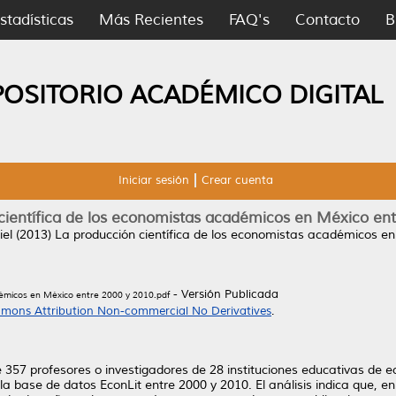
stadísticas
Más Recientes
FAQ's
Contacto
B
POSITORIO ACADÉMICO DIGITAL
Iniciar sesión
Crear cuenta
científica de los economistas académicos en México en
iel
(2013)
La producción científica de los economistas académicos en
- Versión Publicada
démicos en México entre 2000 y 2010.pdf
mons Attribution Non-commercial No Derivatives
.
357 profesores o investigadores de 28 instituciones educativas de e
la base de datos EconLit entre 2000 y 2010. El análisis indica que, e