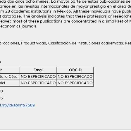
t cada dos años ocho meses. La mayor parte de estas publicaciones s
rece en las revistas internacionales de mayor prestigio en el área 
om 28 academic institutions in Mexico. All these individuals have pub
it database. The analysis indicates that these professors or research
over, most of these publications are concentrated in a small set of
l economics journals
blicaciones, Productividad, Clasificación de instituciones académicas, Rese
o
r
Email
ORCID
Julio César
NO ESPECIFICADO
NO ESPECIFICADO
iel
NO ESPECIFICADO
NO ESPECIFICADO
40
45
nl.mx/id/eprint/7509