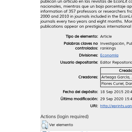
publican un artículo en las revistas de EconLi
nacionales, mientras que un bajo porcentaje apa
information of 357 professors or researchers fr
2000 and 2010 in journals included in the EconL
journals every two years and eight months. More
publications appear on prestigious internationa
Tipo de elemento:
Article
Palabras claves no
Investigación, Pu
controlados:
rankings
Divisiones:
Economía
Usuario depositante:
Editor Repositori
Creado
Creadores:
Arteaga García, 
Flores Curiel, Dan
Fecha del depósito:
18 Sep 2015 20:
Última modificación:
29 Sep 2020 15:
URI:
http://eprints.ua
Actions (login required)
Ver elemento