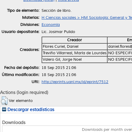
Tipo de elemento:
Sección de libro.
Materias:
H Ciencias sociales > HM Sociología: General y Te
Divisiones:
Economía
Usuario depositante:
Lic. Josimar Pulido
Creador
Em
Flores Curiel, Daniel
daniel.flore
Creadores:
Treviño Villarreal, María de Lourdes
NO ESPECIF
Valero Gil, Jorge Noel
NO ESPECIF
Fecha del depósito:
18 Sep 2015 21:06
Última modificación:
18 Sep 2015 21:06
URI:
http://eprints.uanl.mx/id/eprint/7512
Actions (login required)
Ver elemento
Descargar estadísticas
Downloads
Downloads per month over