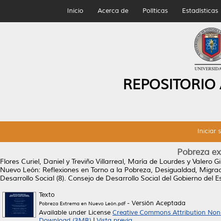
Inicio
Acerca de
Políticas
Estadísticas
REPOSITORIO
Iniciar 
Pobreza e
Flores Curiel, Daniel
y
Treviño Villarreal, María de Lourdes
y
Valero Gi
Nuevo León: Reflexiones en Torno a la Pobreza, Desigualdad, Migra
Desarrollo Social (8). Consejo de Desarrollo Social del Gobierno del
Texto
- Versión Aceptada
Pobreza Extrema en Nuevo León.pdf
Available under License
Creative Commons Attribution Non
Download (3MB)
|
Vista previa