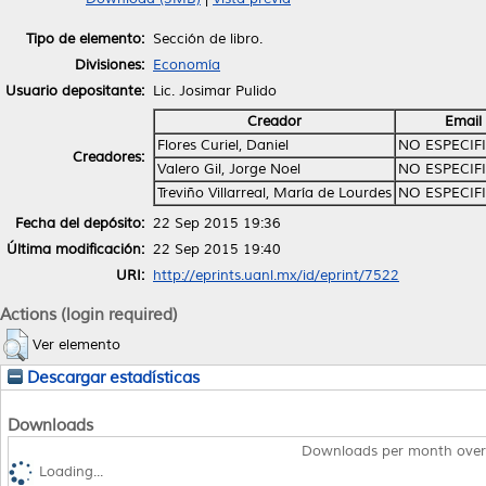
Tipo de elemento:
Sección de libro.
Divisiones:
Economía
Usuario depositante:
Lic. Josimar Pulido
Creador
Email
Flores Curiel, Daniel
NO ESPECIF
Creadores:
Valero Gil, Jorge Noel
NO ESPECIF
Treviño Villarreal, María de Lourdes
NO ESPECIF
Fecha del depósito:
22 Sep 2015 19:36
Última modificación:
22 Sep 2015 19:40
URI:
http://eprints.uanl.mx/id/eprint/7522
Actions (login required)
Ver elemento
Descargar estadísticas
Downloads
Downloads per month over
Loading...