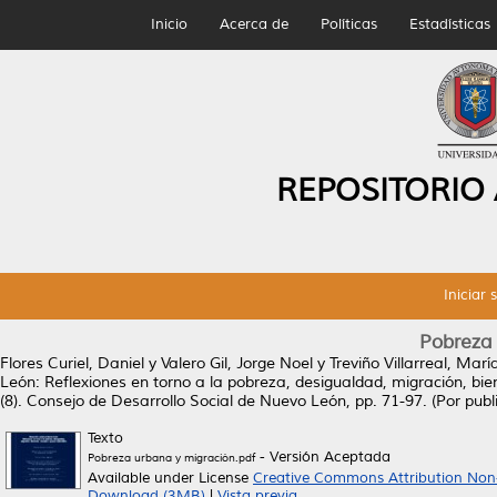
Inicio
Acerca de
Políticas
Estadísticas
REPOSITORIO
Iniciar 
Pobreza 
Flores Curiel, Daniel
y
Valero Gil, Jorge Noel
y
Treviño Villarreal, Mar
León: Reflexiones en torno a la pobreza, desigualdad, migración, bi
(8). Consejo de Desarrollo Social de Nuevo León, pp. 71-97. (Por publ
Texto
- Versión Aceptada
Pobreza urbana y migración.pdf
Available under License
Creative Commons Attribution Non
Download (3MB)
|
Vista previa