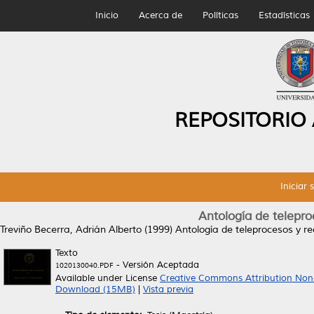
Inicio
Acerca de
Políticas
Estadísticas
REPOSITORIO
Iniciar 
Antología de telepr
Treviño Becerra, Adrián Alberto
(1999)
Antología de teleprocesos y 
Texto
- Versión Aceptada
1020130040.PDF
Available under License
Creative Commons Attribution Non
Download (15MB)
|
Vista previa