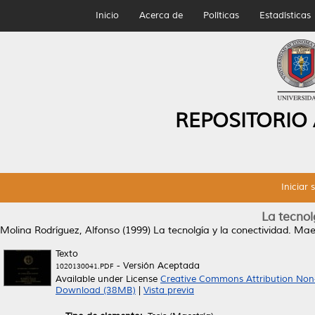
Inicio
Acerca de
Políticas
Estadísticas
REPOSITORIO
Iniciar 
La tecnol
Molina Rodríguez, Alfonso
(1999)
La tecnolgía y la conectividad.
Maes
Texto
- Versión Aceptada
1020130041.PDF
Available under License
Creative Commons Attribution Non
Download (38MB)
|
Vista previa