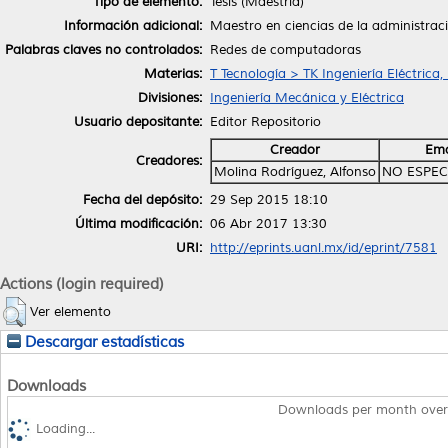
Tipo de elemento:
Tesis (Maestría)
Información adicional:
Maestro en ciencias de la administrac
Palabras claves no controlados:
Redes de computadoras
Materias:
T Tecnología > TK Ingeniería Eléctrica,
Divisiones:
Ingeniería Mecánica y Eléctrica
Usuario depositante:
Editor Repositorio
Creador
Ema
Creadores:
Molina Rodríguez, Alfonso
NO ESPEC
Fecha del depósito:
29 Sep 2015 18:10
Última modificación:
06 Abr 2017 13:30
URI:
http://eprints.uanl.mx/id/eprint/7581
Actions (login required)
Ver elemento
Descargar estadísticas
Downloads
Downloads per month over
Loading...