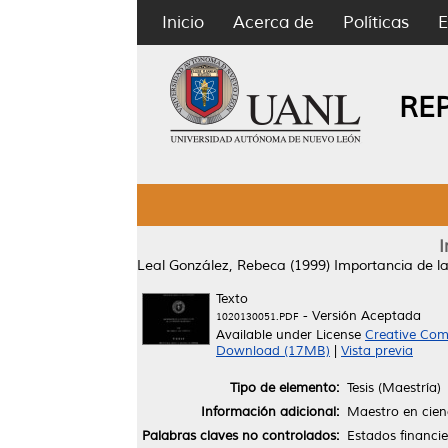
Inicio
Acerca de
Políticas
E
RE
I
Leal González, Rebeca
(1999)
Importancia de la
Texto
- Versión Aceptada
1020130051.PDF
Available under License
Creative Com
Download (17MB)
|
Vista previa
Tipo de elemento:
Tesis (Maestría)
Información adicional:
Maestro en cienc
Palabras claves no controlados:
Estados financi