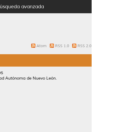
úsqueda avanzada
Atom
RSS 1.0
RSS 2.0
os
idad Autónoma de Nuevo León.