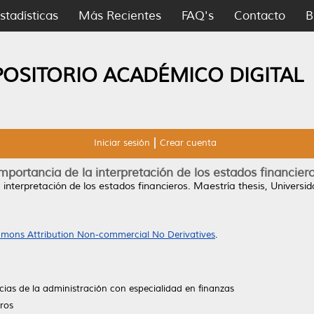
stadísticas
Más Recientes
FAQ's
Contacto
B
POSITORIO ACADÉMICO DIGITAL
Iniciar sesión
Crear cuenta
mportancia de la interpretación de los estados financier
 interpretación de los estados financieros.
Maestría thesis, Univers
mons Attribution Non-commercial No Derivatives
.
ias de la administración con especialidad en finanzas
eros