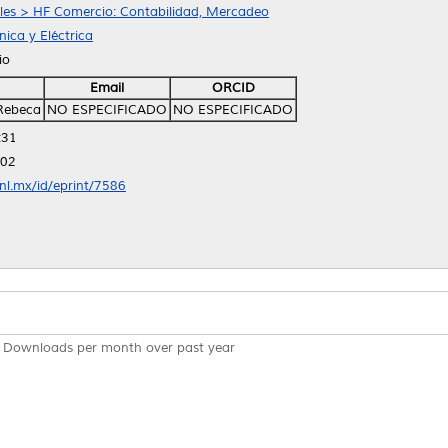
ales > HF Comercio: Contabilidad, Mercadeo
ica y Eléctrica
io
Email
ORCID
 Rebeca
NO ESPECIFICADO
NO ESPECIFICADO
:31
:02
anl.mx/id/eprint/7586
Downloads per month over past year