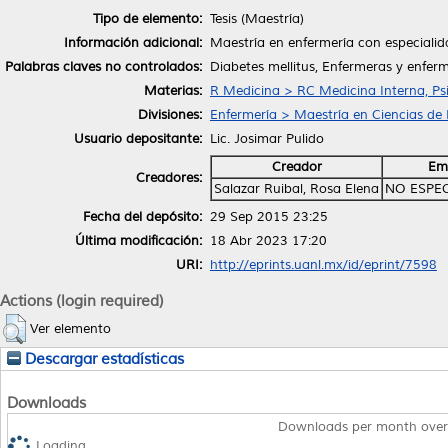
Tipo de elemento:
Tesis (Maestría)
Información adicional:
Maestría en enfermería con especiali
Palabras claves no controlados:
Diabetes mellitus, Enfermeras y enfer
Materias:
R Medicina > RC Medicina Interna, Psi
Divisiones:
Enfermería > Maestría en Ciencias de
Usuario depositante:
Lic. Josimar Pulido
Creador
Em
Creadores:
Salazar Ruibal, Rosa Elena
NO ESPE
Fecha del depósito:
29 Sep 2015 23:25
Última modificación:
18 Abr 2023 17:20
URI:
http://eprints.uanl.mx/id/eprint/7598
Actions (login required)
Ver elemento
Descargar estadísticas
Downloads
Downloads per month over
Loading...