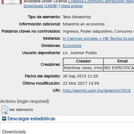
Available under License
Creative Commons Attribution Non
Download (24MB)
|
Vista previa
Tipo de elemento:
Tesis (Maestría)
Información adicional:
Maestría en economía
Palabras claves no controlados:
Ingresos, Poder adquisitivo, Consumo
Materias:
H Ciencias sociales > HB Teorías Eco
Divisiones:
Economía
Usuario depositante:
Lic. Josimar Pulido
Creador
Email
Creadores:
Martínez Jasso, Irma
NO ESPECIFIC
Fecha del depósito:
30 Sep 2015 21:20
Última modificación:
22 Mar 2017 14:39
URI:
http://eprints.uanl.mx/id/eprint/7618
Actions (login required)
Ver elemento
Descargar estadísticas
Downloads