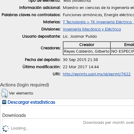
Tipo de elemento:
Tesis (Maestría)
Información adicional:
Maestro en ciencias de la ingeniería e
Palabras claves no controlados:
Funciones armónicas, Energía eléctric
Materias:
T Tecnología > TK Ingeniería Eléctrica,
Divisiones:
Ingeniería Mecánica y Eléctrica
Usuario depositante:
Lic. Josimar Pulido
Creador
Emai
Creadores:
Reyes Calderón, Gilberto
NO ESPECI
Fecha del depósito:
30 Sep 2015 21:38
Última modificación:
22 Mar 2017 14:44
URI:
http://eprints.uanl.mx/id/eprint/7622
Actions (login required)
Ver elemento
Descargar estadísticas
Downloads
Downloads per month over
Loading...