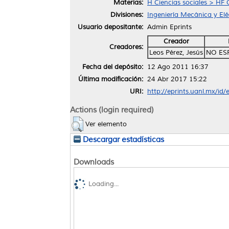
Materias:
H Ciencias sociales > HF
Divisiones:
Ingeniería Mecánica y Elé
Usuario depositante:
Admin Eprints
Creador
Creadores:
Leos Pérez, Jesús
NO ES
Fecha del depósito:
12 Ago 2011 16:37
Última modificación:
24 Abr 2017 15:22
URI:
http://eprints.uanl.mx/id/
Actions (login required)
Ver elemento
Descargar estadísticas
Downloads
Loading...