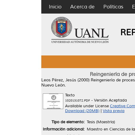
Inicio
Acerca de
Políticas
E
RE
Reingeniería de pr
Leos Pérez, Jesús
(2000)
Reingeniería de proces
Nuevo León.
Texto
- Versión Aceptada
1020131072.PDF
Available under License
Creative Com
Download (20MB)
|
Vista previa
Tipo de elemento:
Tesis (Maestría)
Información adicional:
Maestro en Ciencias de la