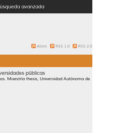
úsqueda avanzada
Atom
RSS 1.0
RSS 2.0
versidades públicas
cas.
Maestría thesis, Universidad Autónoma de