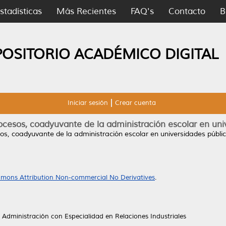
stadísticas
Más Recientes
FAQ's
Contacto
B
POSITORIO ACADÉMICO DIGITAL
Iniciar sesión
Crear cuenta
ocesos, coadyuvante de la administración escolar en uni
os, coadyuvante de la administración escolar en universidades públi
mons Attribution Non-commercial No Derivatives
.
 Administración con Especialidad en Relaciones Industriales