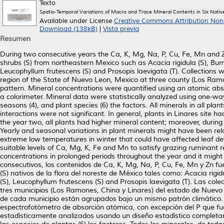
Texto
Spatio-Temporal Variations of Macro and Trace Mineral Contents in Six Nat
Available under License
Creative Commons Attribution Non
Download (138kB)
|
Vista previa
Resumen
During two consecutive years the Ca, K, Mg, Na, P, Cu, Fe, Mn and Zn
shrubs (S) from northeastern Mexico such as Acacia rigidula (S), Bume
Leucophyllum frutescens (S) and Prosopis laevigata (T). Collections
region of the State of Nuevo Leon, Mexico at three county (Los Ramo
pattern. Mineral concentrations were quantified using an atomic ab
a colorimeter. Mineral data were statistically analyzed using one-way 
seasons (4), and plant species (6) the factors. All minerals in all pl
interactions were not significant. In general, plants in Linares site 
the year two, all plants had higher mineral content; moreover, during
Yearly and seasonal variations in plant minerals might have been rel
extreme low temperatures in winter that could have affected leaf dev
suitable levels of Ca, Mg, K, Fe and Mn to satisfy grazing ruminan
concentrations in prolonged periods throughout the year and it mig
consecutivos, los contenidos de Ca, K, Mg, Na, P, Cu, Fe, Mn y Zn fue
(S) nativos de la flora del noreste de México tales como: Acacia rigi
(S), Leucophyllum frutescens (S) and Prosopis laevigata (T). Las co
tres municipios (Los Ramones, China y Linares) del estado de Nuevo 
de cada municipio están agrupados bajo un mismo patrón climático
espectrofotómetro de absorción atómica, con excepción del P que fu
estadísticamente analizados usando un diseño estadístico completament