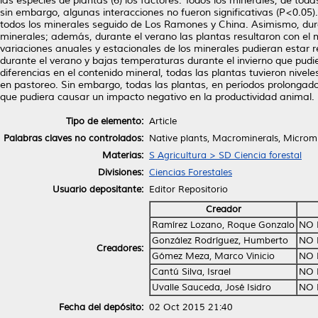
las especies de plantas (6) los factores. Todos los minerales, de toda
sin embargo, algunas interacciones no fueron significativas (P<0.05).
todos los minerales seguido de Los Ramones y China. Asimismo, dura
minerales; además, durante el verano las plantas resultaron con el 
variaciones anuales y estacionales de los minerales pudieran estar r
durante el verano y bajas temperaturas durante el invierno que pud
diferencias en el contenido mineral, todas las plantas tuvieron nive
en pastoreo. Sin embargo, todas las plantas, en períodos prolongado
que pudiera causar un impacto negativo en la productividad animal.
Tipo de elemento:
Article
Palabras claves no controlados:
Native plants, Macrominerals, Micromi
Materias:
S Agricultura > SD Ciencia forestal
Divisiones:
Ciencias Forestales
Usuario depositante:
Editor Repositorio
Creador
Ramírez Lozano, Roque Gonzalo
NO 
González Rodríguez, Humberto
NO 
Creadores:
Gómez Meza, Marco Vinicio
NO 
Cantú Silva, Israel
NO 
Uvalle Sauceda, José Isidro
NO 
Fecha del depósito:
02 Oct 2015 21:40