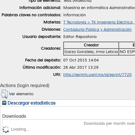
Tipo de elemento:
Tesis (Maestría)
Información adicional:
Maestria en informática Administrativ
Palabras claves no controlados:
Información
Materias:
T Tecnología > TK Ingeniería Eléctrica,
Divisiones:
Contaduría Pública y Administración
Usuario depositante:
Editor Repositorio
Creador
E
Creadores:
Garza González, Irma Leticia
NO ESP
Fecha del depósito:
07 Oct 2015 14:04
Última modificación:
26 Abr 2017 13:29
URI:
http://eprints.uanl.mx/id/eprint/7720
Actions (login required)
Ver elemento
Descargar estadísticas
Downloads
Downloads per month over
Loading...