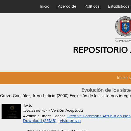
Inicio
Acerca de
Políticas
Estadísticas
REPOSITORIO
Iniciar 
Evolución de los sis
Garza González, Irma Leticia
(2000)
Evolución de los sistemas integ
Texto
- Versión Aceptada
1020133303.PDF
Available under License
Creative Commons Attribution Non
Download (25MB)
|
Vista previa