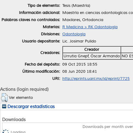
Tipo de elemento:
Tesis (Maestría)
Información adicional:
Maestría en ciencias odontologícas co
Palabras claves no controlados:
Maxilares, Ortodoncia
Materias:
R Medicina > RK Odontología
Divisiones:
Odontología
Usuario depositante:
Lic. Josimar Pulido
Creador
Creadores:
Urrutia Gnepf, Óscar Armando
NO E
Fecha del depósito:
09 Oct 2015 18:55
Última modificación:
08 Jun 2020 18:41
URI:
http://eprints.uanl.mx/id/eprint/7725
Actions (login required)
Ver elemento
Descargar estadísticas
Downloads
Downloads per month over
Loading...