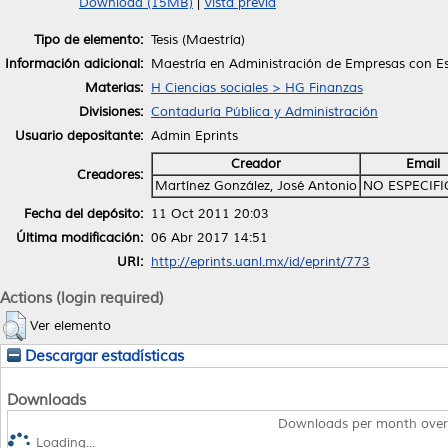
Download (15MB)
|
Vista previa
Tipo de elemento:
Tesis (Maestría)
Información adicional:
Maestría en Administración de Empresas con Es
Materias:
H Ciencias sociales > HG Finanzas
Divisiones:
Contaduría Pública y Administración
Usuario depositante:
Admin Eprints
Creador
Email
Creadores:
Martínez González, José Antonio
NO ESPECIF
Fecha del depósito:
11 Oct 2011 20:03
Última modificación:
06 Abr 2017 14:51
URI:
http://eprints.uanl.mx/id/eprint/773
Actions (login required)
Ver elemento
Descargar estadísticas
Downloads
Downloads per month over
Loading...