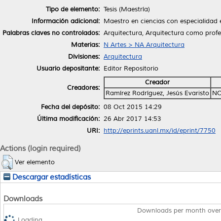
Tipo de elemento:
Tesis (Maestría)
Información adicional:
Maestro en ciencias con especialidad 
Palabras claves no controlados:
Arquitectura, Arquitectura como profe
Materias:
N Artes > NA Arquitectura
Divisiones:
Arquitectura
Usuario depositante:
Editor Repositorio
Creador
Creadores:
Ramírez Rodríguez, Jesús Evaristo
NO
Fecha del depósito:
08 Oct 2015 14:29
Última modificación:
26 Abr 2017 14:53
URI:
http://eprints.uanl.mx/id/eprint/7750
Actions (login required)
Ver elemento
Descargar estadísticas
Downloads
Downloads per month over
Loading...