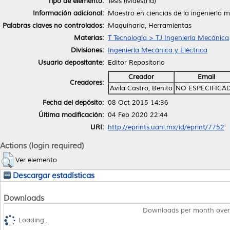
Tipo de elemento:
Tesis (Maestría)
Información adicional:
Maestro en ciencias de la ingeniería 
Palabras claves no controlados:
Maquinaria, Herramientas
Materias:
T Tecnología > TJ Ingeniería Mecánica
Divisiones:
Ingeniería Mecánica y Eléctrica
Usuario depositante:
Editor Repositorio
Creador
Email
Creadores:
Avila Castro, Benito
NO ESPECIFICA
Fecha del depósito:
08 Oct 2015 14:36
Última modificación:
04 Feb 2020 22:44
URI:
http://eprints.uanl.mx/id/eprint/7752
Actions (login required)
Ver elemento
Descargar estadísticas
Downloads
Downloads per month over
Loading...