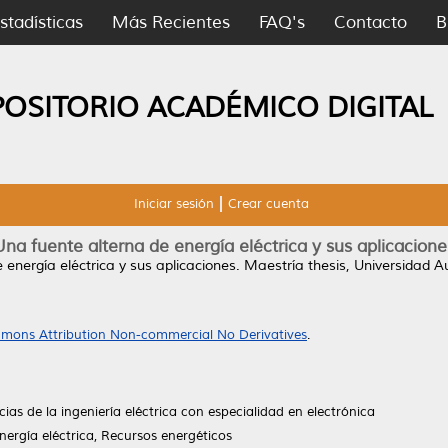
stadísticas
Más Recientes
FAQ's
Contacto
B
POSITORIO ACADÉMICO DIGITAL
Iniciar sesión
Crear cuenta
Una fuente alterna de energía eléctrica y sus aplicacione
 energía eléctrica y sus aplicaciones.
Maestría thesis, Universidad 
mons Attribution Non-commercial No Derivatives
.
ias de la ingeniería eléctrica con especialidad en electrónica
ergía eléctrica, Recursos energéticos