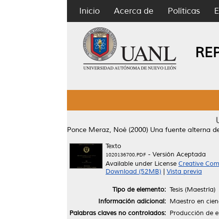
Inicio
Acerca de
Políticas
E
RE
Ponce Meraz, Noé
(2000)
Una fuente alterna de
Texto
- Versión Aceptada
1020136700.PDF
Available under License
Creative Com
Download (52MB)
|
Vista previa
Tipo de elemento:
Tesis (Maestría)
Información adicional:
Maestro en cienc
Palabras claves no controlados:
Producción de en