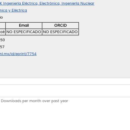
K Ingeniería Eléctrica, Electrónica, Ingeniería Nuclear
ica y Eléctrica
io
Email
ORCID
Noé
NO ESPECIFICADO
NO ESPECIFICADO
:50
:57
anl.mx/id/eprint/7754
Downloads per month over past year