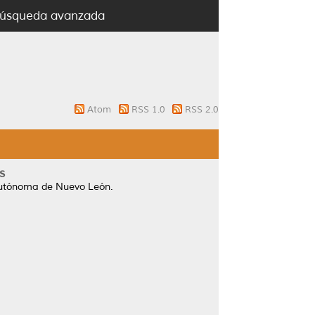
úsqueda avanzada
Atom
RSS 1.0
RSS 2.0
s
Autónoma de Nuevo León.