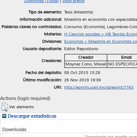
Download (15MB)
|
Vista previa
Tipo de elemento:
Tesis (Maestría)
Información adicional:
Maestría en economía con especialida
Palabras claves no controlados:
Consumo (Economía), Legumbres-Come
Materias:
H Ciencias sociales > HB Teorías Eco
Divisiones:
Economía > Maestría en Economía con
Usuario depositante:
Editor Repositorio
Creador
Email
Creadores:
Maynez Cano, Misael
NO ESPECIFI
Fecha del depósito:
08 Oct 2015 15:28
Última modificación:
26 Nov 2019 19:39
URI:
http://eprints.uanl.mx/id/eprint/7763
Actions (login required)
Ver elemento
Descargar estadísticas
Downloads
Downloads per month over