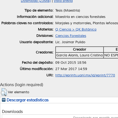
Download (23MB)
|
Vista previa
Tipo de elemento:
Tesis (Maestría)
Información adicional:
Maestría en ciencias forestales
Palabras claves no controlados:
Marjales y matorrales, Plantas leñosa
Materias:
Q Ciencia > QK Botánica
Divisiones:
Ciencias Forestales
Usuario depositante:
Lic. Josimar Pulido
Creador
E
Creadores:
García Alanís, Laura Cristina
NO ESP
Fecha del depósito:
09 Oct 2015 18:56
Última modificación:
27 Mar 2017 14:59
URI:
http://eprints.uanl.mx/id/eprint/7770
Actions (login required)
Ver elemento
Descargar estadísticas
Downloads
Downloads per month over