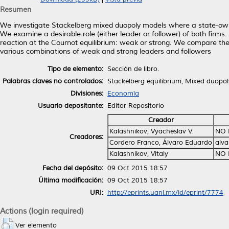
Resumen
We investigate Stackelberg mixed duopoly models where a state-owne
We examine a desirable role (either leader or follower) of both firms
reaction at the Cournot equilibrium: weak or strong. We compare th
various combinations of weak and strong leaders and followers
Tipo de elemento:
Sección de libro.
Palabras claves no controlados:
Stackelberg equilibrium, Mixed duopo
Divisiones:
Economía
Usuario depositante:
Editor Repositorio
Creador
Kalashnikov, Vyacheslav V.
NO 
Creadores:
Cordero Franco, Álvaro Eduardo
alva
Kalashnikov, Vitaly
NO 
Fecha del depósito:
09 Oct 2015 18:57
Última modificación:
09 Oct 2015 18:57
URI:
http://eprints.uanl.mx/id/eprint/7774
Actions (login required)
Ver elemento