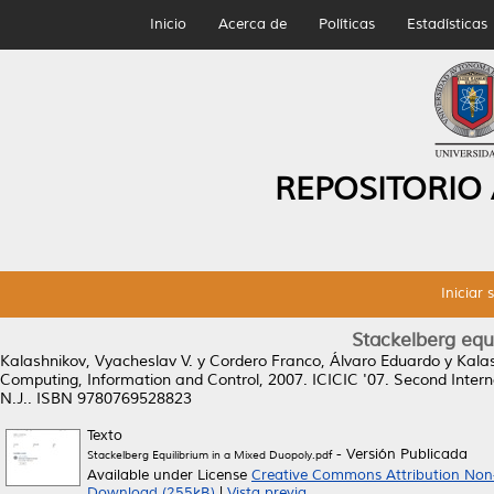
Inicio
Acerca de
Políticas
Estadísticas
REPOSITORIO
Iniciar 
Stackelberg equ
Kalashnikov, Vyacheslav V.
y
Cordero Franco, Álvaro Eduardo
y
Kalas
Computing, Information and Control, 2007. ICICIC '07. Second Interna
N.J.. ISBN 9780769528823
Texto
- Versión Publicada
Stackelberg Equilibrium in a Mixed Duopoly.pdf
Available under License
Creative Commons Attribution Non
Download (255kB)
|
Vista previa