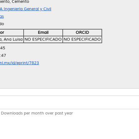
mento, Cemento
A Ingeniería General y Civil
as
ido
or
Email
ORCID
, Ana Luisa
NO ESPECIFICADO
NO ESPECIFICADO
:45
:47
anl.mx/id/eprint/7823
Downloads per month over past year