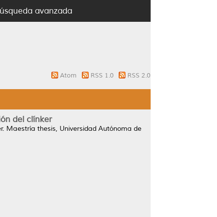
úsqueda avanzada
Atom
RSS 1.0
RSS 2.0
ón del clínker
r.
Maestría thesis, Universidad Autónoma de