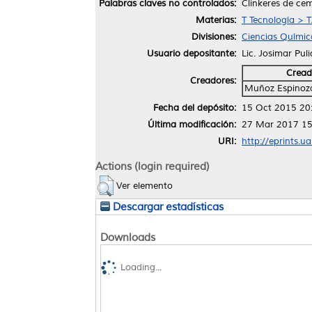
Palabras claves no controlados:
Clinkeres de ce
Materias:
T Tecnología > T
Divisiones:
Ciencias Químic
Usuario depositante:
Lic. Josimar Pul
Cread
Creadores:
Muñoz Espinoza
Fecha del depósito:
15 Oct 2015 20
Última modificación:
27 Mar 2017 15
URI:
http://eprints.u
Actions (login required)
Ver elemento
Descargar estadísticas
Downloads
Loading...