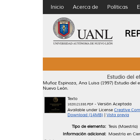
Inicio
Acerca de
Políticas
E
RE
Estudio del e
Muñoz Espinoza, Ana Luisa
(1997)
Estudio del 
Nuevo León.
Texto
- Versión Aceptada
1020121338.PDF
Available under License
Creative Com
Download (14MB)
|
Vista previa
Tipo de elemento:
Tesis (Maestría)
Información adicional:
Maestría en Cie