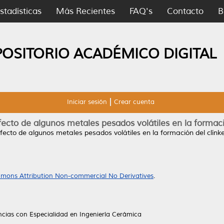
stadísticas
Más Recientes
FAQ's
Contacto
B
POSITORIO ACADÉMICO DIGITAL
Iniciar sesión
Crear cuenta
fecto de algunos metales pesados volátiles en la formaci
efecto de algunos metales pesados volátiles en la formación del clínke
mons Attribution Non-commercial No Derivatives
.
ncias con Especialidad en Ingeniería Cerámica