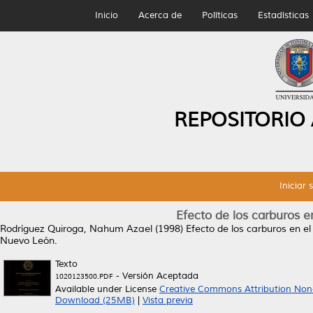
Inicio
Acerca de
Políticas
Estadísticas
REPOSITORIO
Iniciar 
Efecto de los carburos e
Rodríguez Quiroga, Nahum Azael
(1998)
Efecto de los carburos en el
Nuevo León.
Texto
- Versión Aceptada
1020123500.PDF
Available under License
Creative Commons Attribution Non
Download (25MB)
|
Vista previa