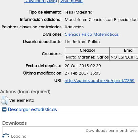
Download (7MB)
|
Vista previa
Tipo de elemento:
Tesis (Maestría)
Información adicional:
Maestría en Ciencias con Especialidad
Palabras claves no controlados:
Radiación
Divisiones:
Ciencias Físico Matemáticas
Usuario depositante:
Lic. Josimar Pulido
Creador
Email
Creadores:
Mata Martínez, Carlos
NO ESPECIFI
Fecha del depósito:
20 Oct 2015 02:39
Última modificación:
27 Feb 2017 15:05
URI:
http://eprints.uanl.mx/id/eprint/7859
Actions (login required)
Ver elemento
Descargar estadísticas
Downloads
Downloads per month over
Loading...