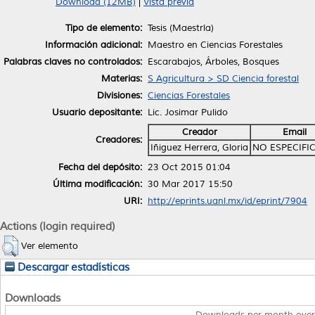
Download (12MB)
|
Vista previa
Tipo de elemento:
Tesis (Maestría)
Información adicional:
Maestro en Ciencias Forestales
Palabras claves no controlados:
Escarabajos, Árboles, Bosques
Materias:
S Agricultura > SD Ciencia forestal
Divisiones:
Ciencias Forestales
Usuario depositante:
Lic. Josimar Pulido
Creador
Email
Creadores:
Iñiguez Herrera, Gloria
NO ESPECIFI
Fecha del depósito:
23 Oct 2015 01:04
Última modificación:
30 Mar 2017 15:50
URI:
http://eprints.uanl.mx/id/eprint/7904
Actions (login required)
Ver elemento
Descargar estadísticas
Downloads
Downloads per month over