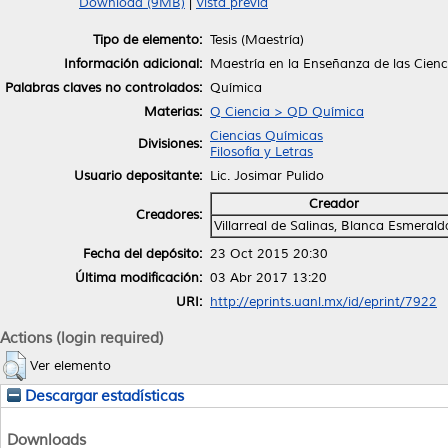
Download (9MB)
|
Vista previa
Tipo de elemento:
Tesis (Maestría)
Información adicional:
Maestría en la Enseñanza de las Cien
Palabras claves no controlados:
Química
Materias:
Q Ciencia > QD Química
Ciencias Químicas
Divisiones:
Filosofía y Letras
Usuario depositante:
Lic. Josimar Pulido
Creador
Creadores:
Villarreal de Salinas, Blanca Esmerald
Fecha del depósito:
23 Oct 2015 20:30
Última modificación:
03 Abr 2017 13:20
URI:
http://eprints.uanl.mx/id/eprint/7922
Actions (login required)
Ver elemento
Descargar estadísticas
Downloads