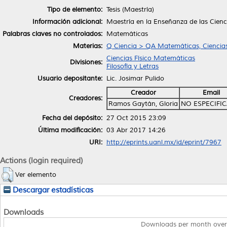
Tipo de elemento:
Tesis (Maestría)
Información adicional:
Maestría en la Enseñanza de las Cien
Palabras claves no controlados:
Matemáticas
Materias:
Q Ciencia > QA Matemáticas, Ciencia
Ciencias Físico Matemáticas
Divisiones:
Filosofía y Letras
Usuario depositante:
Lic. Josimar Pulido
Creador
Email
Creadores:
Ramos Gaytán, Gloria
NO ESPECIFI
Fecha del depósito:
27 Oct 2015 23:09
Última modificación:
03 Abr 2017 14:26
URI:
http://eprints.uanl.mx/id/eprint/7967
Actions (login required)
Ver elemento
Descargar estadísticas
Downloads
Downloads per month over