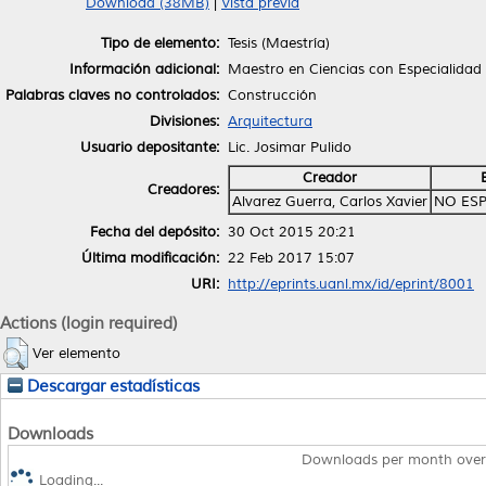
Download (38MB)
|
Vista previa
Tipo de elemento:
Tesis (Maestría)
Información adicional:
Maestro en Ciencias con Especialidad
Palabras claves no controlados:
Construcción
Divisiones:
Arquitectura
Usuario depositante:
Lic. Josimar Pulido
Creador
Creadores:
Alvarez Guerra, Carlos Xavier
NO ESP
Fecha del depósito:
30 Oct 2015 20:21
Última modificación:
22 Feb 2017 15:07
URI:
http://eprints.uanl.mx/id/eprint/8001
Actions (login required)
Ver elemento
Descargar estadísticas
Downloads
Downloads per month over
Loading...