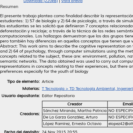
Download (220kB)
|
Vista previa
Resumen
El presente trabajo plantea como finalidad describir la representac
estudiantes: 1) 57 de biología y 2) 64 de psicología, a través de si
los estudiantes se les solicitó que definieran 7 conceptos relaciona
deforestación y reciclaje; a través de la técnica de las redes semánt
computacionales. Los hallazgos demuestran que los dos grupos tien
pero también hay diferencias en aquellos conceptos que tienen que ve
Abstract: This work aims to describe the cognitive representation on 
and 2) 64 of psychology, through computer simulations using the met
concepts related to the subject, these are: environment, pollution, na
semantic networks. The data obtained was used to carry out compute
representations in concepts relating to their experiences, but there 
preferences especially for the youth of biology
Tipo de elemento:
Article
Materias:
T Tecnología > TD Tecnología Ambiental, Ingenierí
Usuario depositante:
Editor Repositorio
Creador
Email
Sánchez Miranda, Martha Patricia
NO ESPECIF
Creadores:
De La Garza González, Arturo
NO ESPECIF
López Ramírez, Ernesto Octavio
elopez42@att
Fecha del depósito:
24 Nov 2015 20:55