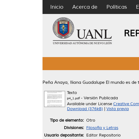
Inicio
Acerca de
Políticas
E
RE
Peña Anaya, Iliana Guadalupe
El mundo es de 
Texto
- Versión Publicada
p4_1.pdf
Available under License
Creative Com
Download (376kB)
|
Vista previa
Tipo de elemento:
Otro
Divisiones:
Filosofía y Letras
Usuario depositante:
Editor Repositorio