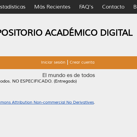
stadísticas
Más Recientes
FAQ's
Contacto
B
POSITORIO ACADÉMICO DIGITAL
Iniciar sesión
Crear cuenta
El mundo es de todos
todos.
NO ESPECIFICADO. (Entregado)
mons Attribution Non-commercial No Derivatives
.