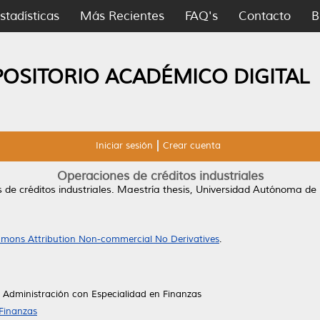
stadísticas
Más Recientes
FAQ's
Contacto
B
POSITORIO ACADÉMICO DIGITAL
Iniciar sesión
Crear cuenta
Operaciones de créditos industriales
de créditos industriales.
Maestría thesis, Universidad Autónoma de
mons Attribution Non-commercial No Derivatives
.
a Administración con Especialidad en Finanzas
 Finanzas