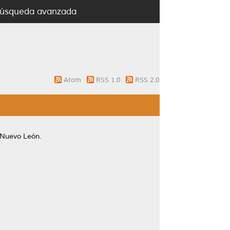
úsqueda avanzada
Atom
RSS 1.0
RSS 2.0
 Nuevo León.