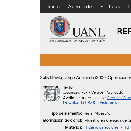
Inicio
Acerca de
Políticas
E
RE
Solís Dávila, Jorge Armando
(2000)
Operaciones 
Texto
- Versión Publicada
1080098247.PDF
Available under License
Creative Com
Download (19MB)
|
Vista previa
Tipo de elemento:
Tesis (Maestría)
Información adicional:
Maestro en Ciencias de l
Materias:
H Ciencias sociales > HG